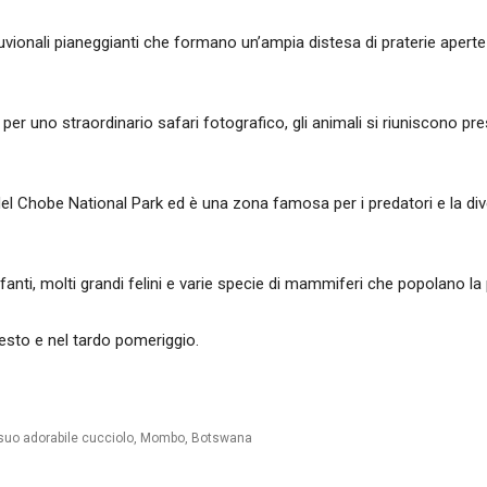
lluvionali pianeggianti che formano un’ampia distesa di praterie aper
i per uno straordinario safari fotografico, gli animali si riuniscono p
obe National Park ed è una zona famosa per i predatori e la diversità 
fanti, molti grandi felini e varie specie di mammiferi che popolano la 
esto e nel tardo pomeriggio.
 suo adorabile cucciolo, Mombo, Botswana