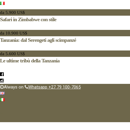
da 5.900 US$
Safari in Zimbabwe con stile
da 10.900 US$
Tanzania: dal Serengeti agli scimpanzé
da 5.600 US$
Le ultime tribù della Tanzania
Always on
Whatsapp +27 79 100-7065