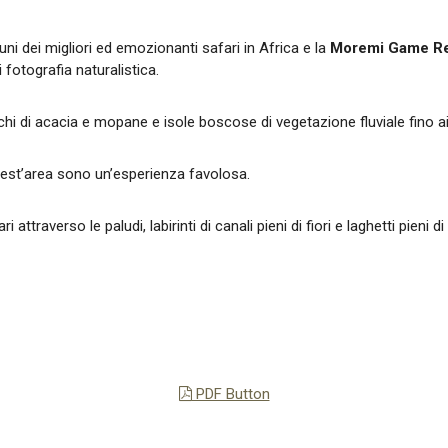
cuni dei migliori ed emozionanti safari in Africa e la
Moremi Game R
fotografia naturalistica.
schi di acacia e mopane e isole boscose di vegetazione fluviale fino ai
quest’area sono un’esperienza favolosa.
i attraverso le paludi, labirinti di canali pieni di fiori e laghetti pie
PDF Button