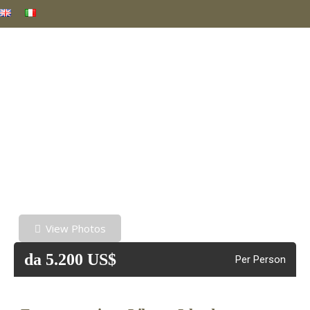
View Photos
da 5.200 US$
Per Person