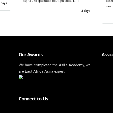
ospita uno splendido boutique hotel […]
deser
 days
carat
3 days
Our Awards
Assic
We have completed the Asilia Academy, we
are East Africa Asilia expert.
Connect to Us