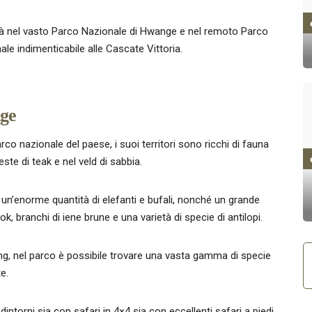
rà nel vasto Parco Nazionale di Hwange e nel remoto Parco
le indimenticabile alle Cascate Vittoria.
nge
co nazionale del paese, i suoi territori sono ricchi di fauna
este di teak e nel veld di sabbia.
un’enorme quantità di elefanti e bufali, nonché un grande
ok, branchi di iene brune e una varietà di specie di antilopi.
ng, nel parco è possibile trovare una vasta gamma di specie
e.
intorni sia con safari in 4×4 sia con eccellenti safari a piedi