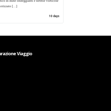
tico di dune ondeggianti e nebbie vorticose
terizzato […]
10 days
urazione Viaggio