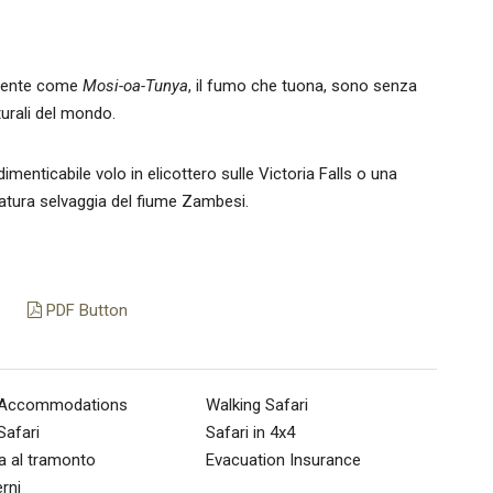
lmente come
Mosi-oa-Tunya
, il fumo che tuona, sono senza
turali del mondo.
imenticabile volo in elicottero sulle Victoria Falls o una
atura selvaggia del fiume Zambesi.
PDF Button
 Accommodations
Walking Safari
Safari
Safari in 4x4
a al tramonto
Evacuation Insurance
erni