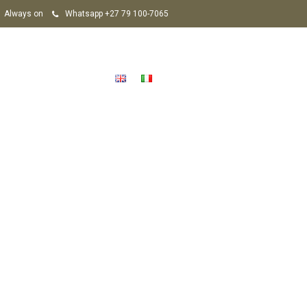
Always on
Whatsapp +27 79 100-7065
Chi siamo
Contatti