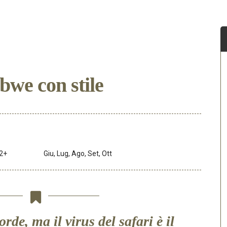
bwe con stile
2+
Giu, Lug, Ago, Set, Ott
rde, ma il virus del safari è il