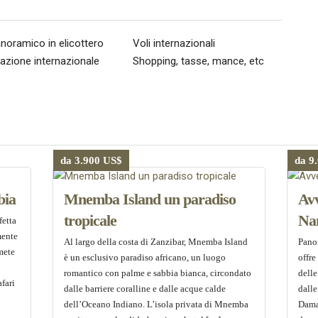
noramico in elicottero
Voli internazionali
azione internazionale
Shopping, tasse, mance, etc
da 3.900 US$
da 9
bia
Mnemba Island un paradiso
Avv
tropicale
Na
fetta
mente
Al largo della costa di Zanzibar, Mnemba Island
Pano
 mete
è un esclusivo paradiso africano, un luogo
offre
romantico con palme e sabbia bianca, circondato
delle
afari
dalle barriere coralline e dalle acque calde
dalle
dell’Oceano Indiano. L’isola privata di Mnemba
Dama