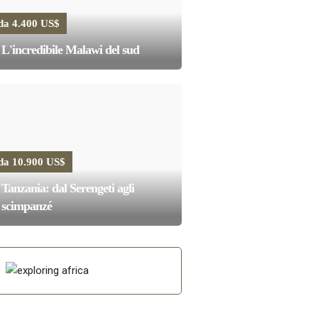
da 4.400 US$
L'incredibile Malawi del sud
da 10.900 US$
Tanzania: dal Serengeti agli
scimpanzé