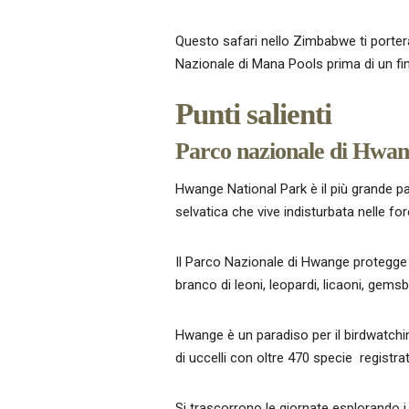
Questo safari nello Zimbabwe ti porte
Nazionale di Mana Pools prima di un fina
Punti salienti
Parco nazionale di Hwa
Hwange National Park è il più grande par
selvatica che vive indisturbata nelle for
Il Parco Nazionale di Hwange protegge 
branco di leoni, leopardi, licaoni, gemsb
Hwange è un paradiso per il birdwatchi
di uccelli con oltre 470 specie registrat
Si trascorrono le giornate esplorando i d