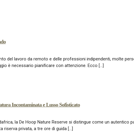
ndo
nto del lavoro da remoto e delle professioni indipendenti, molte per
viaggio è necessario pianificare con attenzione. Ecco […]
tura Incontaminata e Lusso Sofisticato
dafrica, la De Hoop Nature Reserve si distingue come un autentico par
serva privata, a tre ore di guida […]