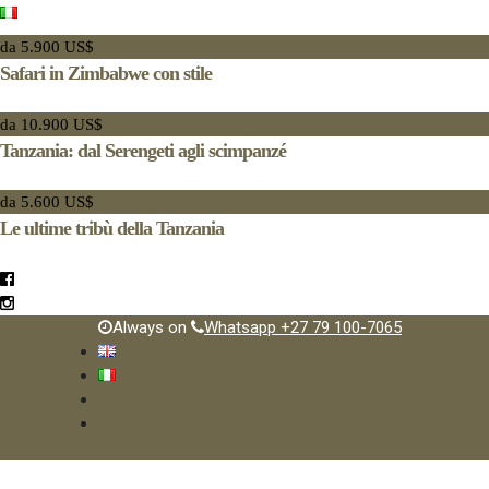
da 5.900 US$
Safari in Zimbabwe con stile
da 10.900 US$
Tanzania: dal Serengeti agli scimpanzé
da 5.600 US$
Le ultime tribù della Tanzania
Always on
Whatsapp +27 79 100-7065