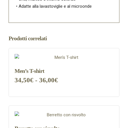
• Adatte alla lavastoviglie e al microonde
Prodotti correlati
Men’s T-shirt
Fascia
34,50
€
-
36,00
€
SCEGLI
di
Questo
prezzo:
prodotto
ha
da
più
34,50€
varianti.