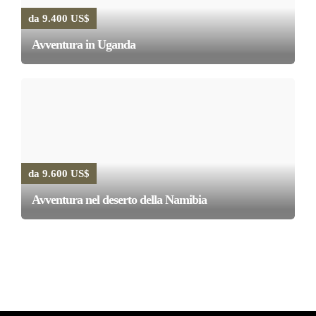
possono
da 9.400 US$
essere
scelte
Avventura in Uganda
nella
pagina
del
prodotto
da 9.600 US$
Avventura nel deserto della Namibia