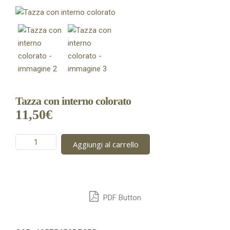
Tazza con interno colorato
11,50
€
Tazza
Aggiungi al carrello
con
interno
colorato
quantità
PDF Button