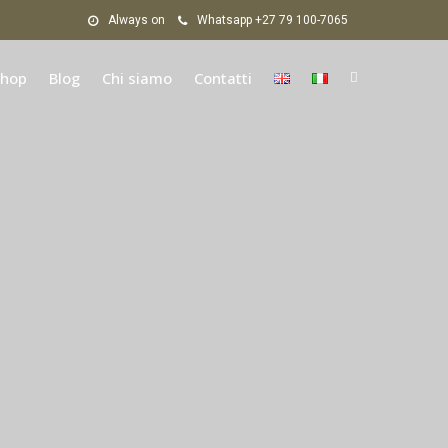
Always on
Whatsapp +27 79 100-7065
hop
Blog
Chi siamo
Contatti