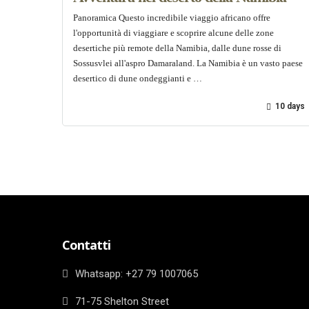
Panoramica Questo incredibile viaggio africano offre
l'opportunità di viaggiare e scoprire alcune delle zone
desertiche più remote della Namibia, dalle dune rosse di
Sossusvlei all'aspro Damaraland. La Namibia è un vasto paese
desertico di dune ondeggianti e …
10 days
Contatti
Whatsapp: ‎+27 79 1007065
71-75 Shelton Street