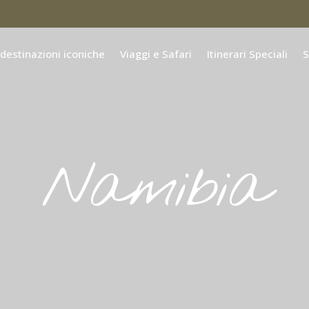
 destinazioni iconiche
Viaggi e Safari
Itinerari Speciali
S
Namibia