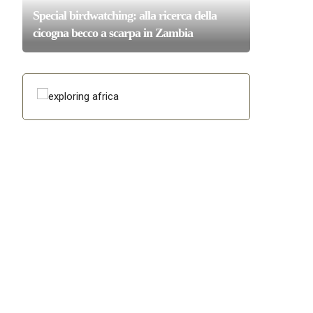
Special birdwatching: alla ricerca della
cicogna becco a scarpa in Zambia