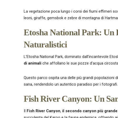
La vegetazione poca lungo i corsi dei fiumi effimeri s
leoni, giraffe, gemsbok e zebre di montagna di Hartma
Etosha National Park: Un 
Naturalistici
L’Etosha National Park, dominato dall’incantevole Eto
di animali
che affollano le sue pozze d’acqua circosta
Questo parco ospita una delle più grandi popolazioni di 
sana, rendendolo un autentico paradiso per i fotografi.
Fish River Canyon: Un San
Il
Fish River Canyon
,
il secondo canyon più grand
succulenta del Karoo e la fauna endemica, offrendo ai v