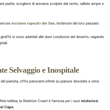
e piatte, scogliere di arenaria scolpite dal vento, vallate ampie e
umerose
incisioni rupestri dei San
, testimoni del loro passato.
e giraffe si sono adattati alle dure condizioni del deserto, vagando
tali.
e Selvaggio e Inospitale
li del pianeta, offre panorami infiniti su pianure desolate e cime
 fitta nebbia, la Skeleton Coast è famosa per i suoi
misteriosi
 del Capo
.