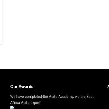
Our Awards
We have completed the Asilia Academy, we are East
Africa Asilia expert.