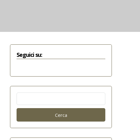
Seguici su:
Ricerca
per: