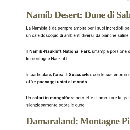
Namib Desert: Dune di Sabb
La Namibia è da sempre ambita per i suoi incredibili p
un caleidoscopio di ambienti diversi, da bianche saline
Il
Namib-Naukluft National Park
, un’ampia porzione d
le montagne Naukluft.
In particolare, l’area di
Sossusvlei
, con le sue enormi d
offre
paesaggi unici al mondo
.
Un
safari in mongolfiera
permette di ammirare la gran
silenziosamente sopra le dune.
Damaraland: Montagne Pia