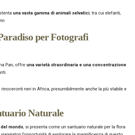
ostenta
una vasta gamma di
animali selvatici
, tra cui elefanti,
nn.
Paradiso per Fotografi
sha Pan, offre
una varietà straordinaria e una concentrazione
nti.
rinoceronti neri in Africa, presumibilmente anche la più stabile e
tuario Naturale
e del mondo
, si presenta come un santuario naturale per la flora
iaggiatori l’opportunità di esplorare la magnificenza di questo