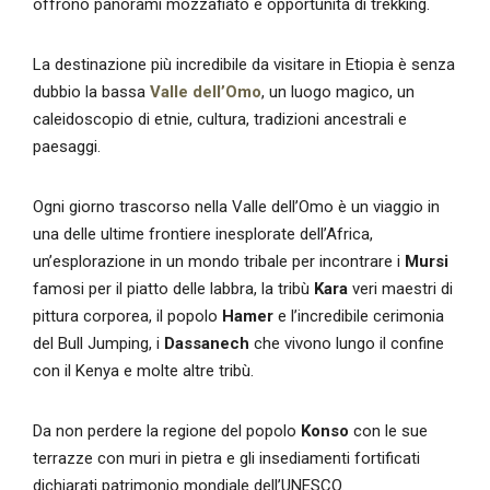
offrono panorami mozzafiato e opportunità di trekking.
La destinazione più incredibile da visitare in Etiopia è senza
dubbio la bassa
Valle dell’Omo
, un luogo magico, un
caleidoscopio di etnie, cultura, tradizioni ancestrali e
paesaggi.
Ogni giorno trascorso nella Valle dell’Omo è un viaggio in
una delle ultime frontiere inesplorate dell’Africa,
un’esplorazione in un mondo tribale per incontrare i
Mursi
famosi per il piatto delle labbra, la tribù
Kara
veri maestri di
pittura corporea, il popolo
Hamer
e l’incredibile cerimonia
del Bull Jumping, i
Dassanech
che vivono lungo il confine
con il Kenya e molte altre tribù.
Da non perdere la regione del popolo
Konso
con le sue
terrazze con muri in pietra e gli insediamenti fortificati
dichiarati patrimonio mondiale dell’UNESCO.